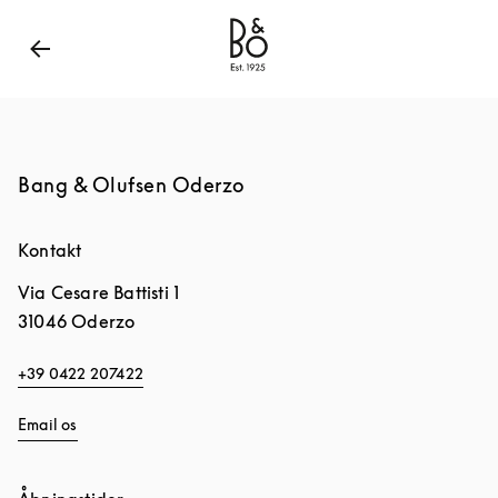
Bang & Olufsen - Exist to Create
Link Opens in New
Bang & Olufsen Oderzo
Kontakt
Via Cesare Battisti 1
31046
Oderzo
+39 0422 207422
Email os