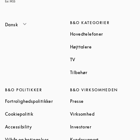
B&O KATEGORIER
Dansk
Link Opens in Ne
Hovedtelefoner
Link Opens in New Tab
Højttalere
Link Opens in New Tab
TV
Link Opens in New Tab
Tilbehør
B&O POLITIKKER
B&O VIRKSOMHEDEN
Link Opens in New Tab
Link Opens in New Tab
Fortrolighedspolitikker
Presse
Link Opens in New Tab
Link Opens in New Ta
Cookiepolitik
Virksomhed
Link Opens in New Tab
Link Opens in New Tab
Accessibility
Investorer
Link Opens in New Tab
Link Opens in New 
Vilkår og betingelser
Kundesupport