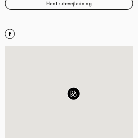
Hent rutevejledning
Link Opens in New Tab
Click to open Facebook
Link Opens in New Tab