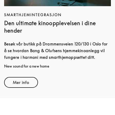
SMARTHJEMINTEGRASJON
Den ultimate kinoopplevelsen i dine
hender
Besøk vår butikk på Drammensveien 120/130 i Oslo for
å se hvordan Bang & Olufsens hjemmekinoanlegg vil
fungere i harmoni med smarthjemoppsettet ditt.
New sound for a new home
Mer info
Link Opens in New Tab