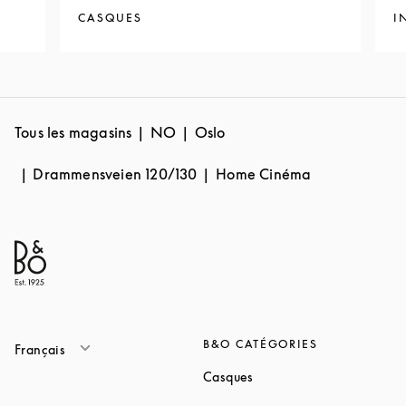
CASQUES
I
Tous les magasins
NO
Oslo
Drammensveien 120/130
Home Cinéma
B&O CATÉGORIES
Français
Link Opens in New Tab
Casques