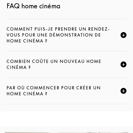
FAQ home cinéma
COMMENT PUIS-JE PRENDRE UN RENDEZ-
VOUS POUR UNE DÉMONSTRATION DE
CLIQUEZ POUR ÉLARGIR CETTE DESCRIPTION ET C
HOME CINÉMA ?
COMBIEN COÛTE UN NOUVEAU HOME
CLIQUEZ POUR ÉLARGIR CETTE DESCRIPTION ET C
CINÉMA ?
PAR OÙ COMMENCER POUR CRÉER UN
CLIQUEZ POUR ÉLARGIR CETTE DESCRIPTION ET C
HOME CINÉMA ?