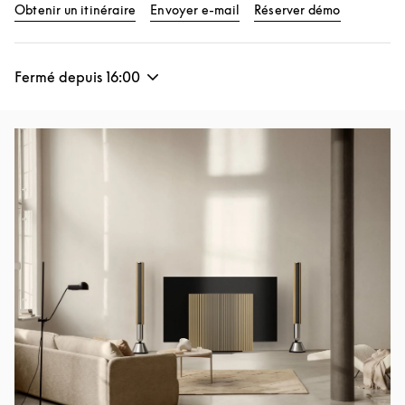
Link Opens in New Tab
Link Opens
Obtenir un itinéraire
Envoyer e-mail
Réserver démo
Fermé depuis
16:00
Image de l’événement