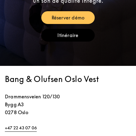
un son de qualité intégré.
Réserver démo
Link Opens in New Tab
Itinéraire
Link Opens in New Tab
Bang & Olufsen Oslo Vest
Drammensveien 120/130
Bygg A3
0278
Oslo
+47 22 43 07 06