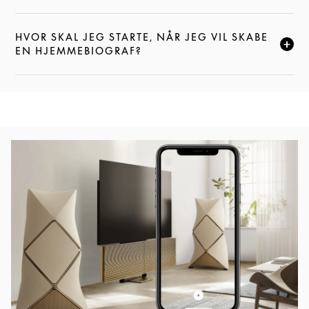
HVOR SKAL JEG STARTE, NÅR JEG VIL SKABE
KLIK FOR AT UDVIDE DENNE BESKRIVELSE, OG FOR
EN HJEMMEBIOGRAF?
Event-billede