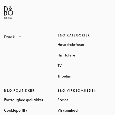
B&O KATEGORIER
Dansk
Link Opens in Ne
Hovedtelefoner
Link Opens in New Tab
Højttalere
Link Opens in New Tab
TV
Link Opens in New Tab
Tilbehør
B&O POLITIKKER
B&O VIRKSOMHEDEN
Link Opens in New Tab
Link Opens in New Tab
Fortrolighedspolitikker
Presse
Link Opens in New Tab
Link Opens in New Ta
Cookiepolitik
Virksomhed