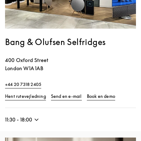
Bang & Olufsen Selfridges
400 Oxford Street
London
W1A 1AB
+44 20 7318 2405
Link Opens in New Tab
Link Opens 
Hent rutevejledning
Send en e-mail
Book en demo
11:30
-
18:00