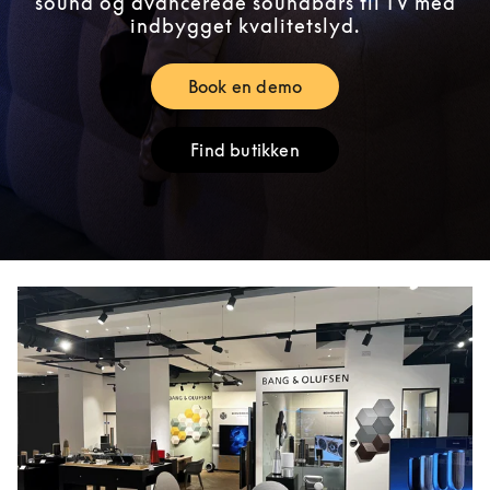
sound og avancerede soundbars til TV med
indbygget kvalitetslyd.
Book en demo
Link Opens in New Tab
Find butikken
Link Opens in New Tab