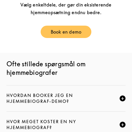
Vælg enkeltdele, der gør din eksisterende
hjemmeopsætning endnu bedre.
Book en demo
Link Opens in New Tab
Ofte stillede spørgsmål om
hjemmebiografer
HVORDAN BOOKER JEG EN
KLIK FOR AT UDVIDE DENNE BESKRIVELSE, OG FOR
HJEMMEBIOGRAF-DEMO?
HVOR MEGET KOSTER EN NY
KLIK FOR AT UDVIDE DENNE BESKRIVELSE, OG FOR
HJEMMEBIOGRAF?