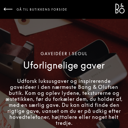
Bang 
L
GÅ TIL BUTIKKENS FORSIDE
GAVEIDÉER I SEOUL
Uforlignelige gaver
Udforsk luksusgaver og inspirerende
gaveideer i den nærmeste Bang & Olufsen
butik. Kom og oplev lydene, teksturerne og
æstetikken, før du forkæler dem, du holder af,
med en særlig gave. Du kan altid finde den
rigtige gave, uanset om du er på udkig efter
hovedtelefoner, højttalere eller noget helt
tredje.