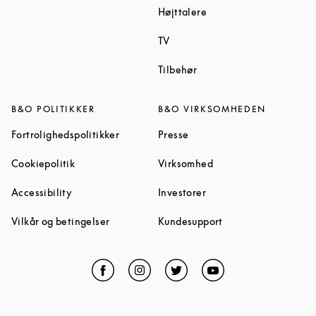
Link Opens in New Tab
Højttalere
Link Opens in New Tab
TV
Link Opens in New Tab
Tilbehør
B&O POLITIKKER
B&O VIRKSOMHEDEN
Link Opens in New Tab
Link Opens in New Tab
Fortrolighedspolitikker
Presse
Link Opens in New Tab
Link Opens in New Ta
Cookiepolitik
Virksomhed
Link Opens in New Tab
Link Opens in New Tab
Accessibility
Investorer
Link Opens in New Tab
Link Opens in New 
Vilkår og betingelser
Kundesupport
Facebook
Link Opens in New Tab
Instagram
Link Opens in New Tab
Twitter
Link Opens in New Tab
YouTube
Link Opens in Ne