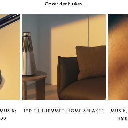
Gaver der huskes.
MUSIK:
LYD TIL HJEMMET: HOME SPEAKER
MUSIK,
100
HØR