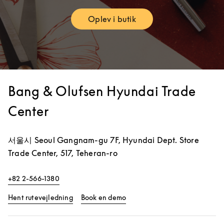
Oplev i butik
Link Opens in New Tab
Bang & Olufsen Hyundai Trade
Center
서울시
Seoul
Gangnam-gu
7F, Hyundai Dept. Store
Trade Center, 517, Teheran-ro
+82 2-566-1380
Link Opens in New Tab
Link Opens in New Tab
Hent rutevejledning
Book en demo