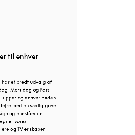
r til enhver
 har et bredt udvalg af
nsdag, Mors dag og Fars
yllupper og enhver anden
l fejre med en særlig gave.
esign og enestående
egner vores
alere og TV'er skaber