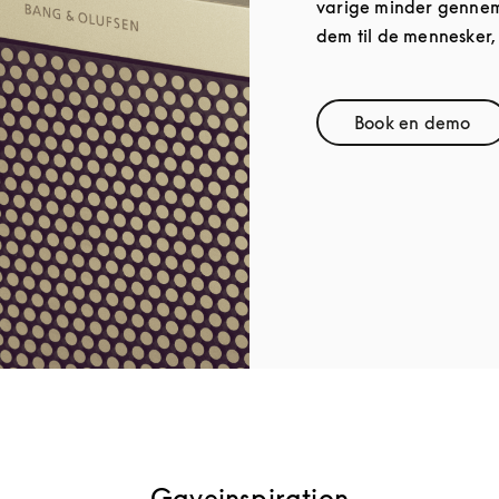
varige minder gennem 
dem til de mennesker,
Book en demo
Link Open
Gaveinspiration