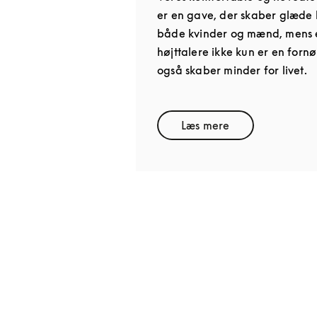
er en gave, der skaber glæde h
både kvinder og mænd, mens 
højttalere ikke kun er en forn
også skaber minder for livet.
Læs mere
Link Opens in New T