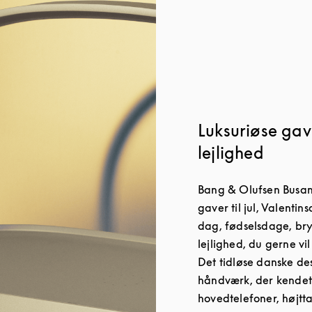
Luksuriøse gave
lejlighed
Bang & Olufsen Busan
gaver til jul, Valenti
dag, fødselsdage, br
lejlighed, du gerne vi
Det tidløse danske d
håndværk, der kendet
hovedtelefoner, højtt