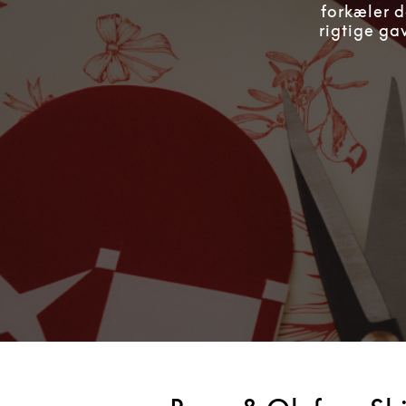
forkæler d
rigtige ga