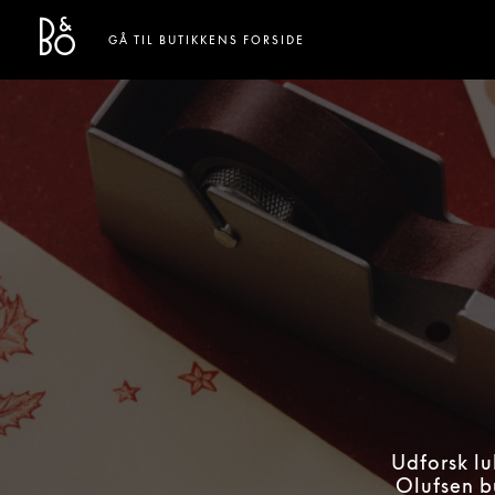
Bang & Olufsen - Exist to Create
Link Opens in New Tab
GÅ TIL BUTIKKENS FORSIDE
Udforsk l
Olufsen b