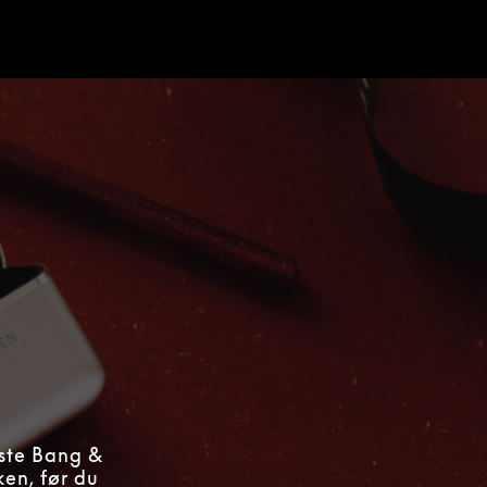
ste Bang &
en, før du