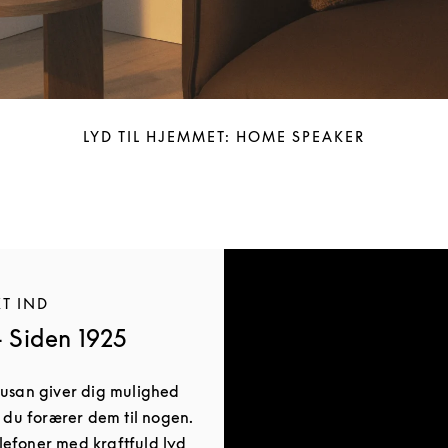
LYD TIL HJEMMET: HOME SPEAKER
KT IND
- Siden 1925
Busan giver dig mulighed
r du forærer dem til nogen.
efoner med kraftfuld lyd