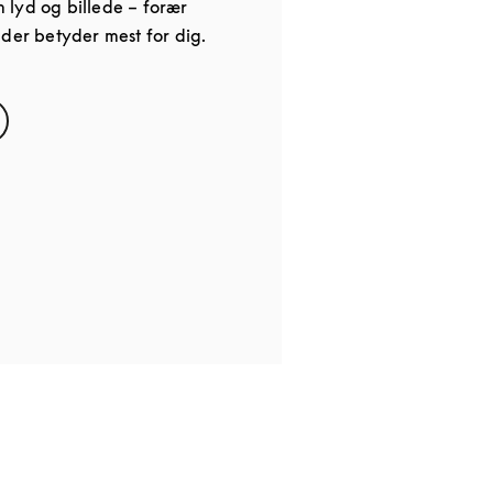
lyd og billede – forær
 der betyder mest for dig.
s in New Tab