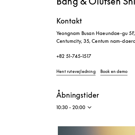
Bang & Olufsen Sh
Kontakt
Yeongnam
Busan
Haeundae-gu
5F
Centumcity, 35, Centum nam-daer
+82 51-745-1517
Link Opens in New 
Lin
Hent rutevejledning
Book en demo
Åbningstider
10:30
-
20:00
Event-billede