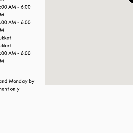
1:00 AM
-
6:00
PM
1:00 AM
-
6:00
PM
ukket
ukket
1:00 AM
-
6:00
PM
and Monday by
ment only