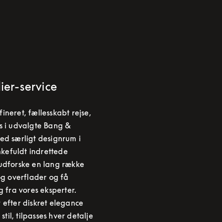
lier-service
neret, fællesskabt rejse,
s i udvalgte Bang &
ed særligt designrum i
ankefuldt indrettede
udforske en lang række
og overflader og få
g fra vores eksperter.
 efter diskret elegance
stil, tilpasses hver detalje