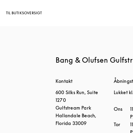
TIL BUTIKSOVERSIGT
Bang & Olufsen Gulfst
Kontakt
Åbningst
600 Silks Run, Suite
Lukket kl
1270
Gulfstream Park
Ugedag
Ons
1
Hallandale Beach
,
Florida
33009
Tor
1