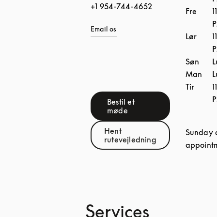
+1 954-744-4652
Fre
1
Email os
Lør
1
Søn
L
Man
L
Tir
1
Bestil et
Link Opens in New Tab
møde
Hent
Sunday 
Link Opens in New Tab
rutevejledning
appoint
Services