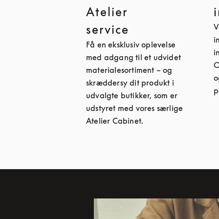
Atelier
V
service
i
Få en eksklusiv oplevelse
i
med adgang til et udvidet
O
materialesortiment – og
o
skræddersy dit produkt i
p
udvalgte butikker, som er
udstyret med vores særlige
Atelier Cabinet.
Event-billede