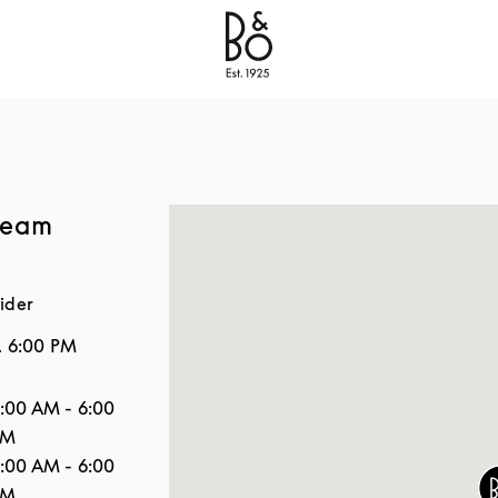
Bang & Olufsen - Exist to Create
Link Opens in New
ream
ider
.
6:00 PM
Åbningstider
1:00 AM
-
6:00
PM
1:00 AM
-
6:00
PM