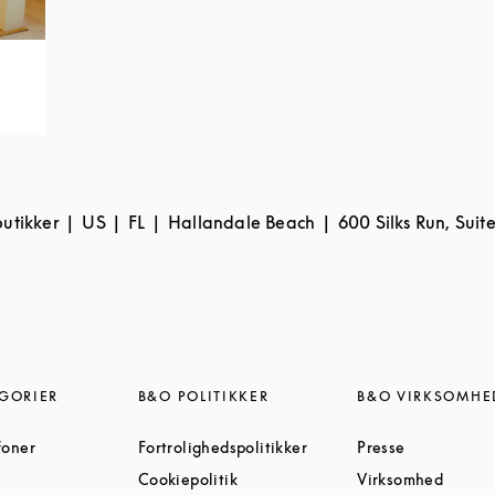
butikker
US
FL
Hallandale Beach
600 Silks Run, Suit
GORIER
B&O POLITIKKER
B&O VIRKSOMHE
Link Opens in New Tab
Link Opens in New Tab
Link Opens 
foner
Fortrolighedspolitikker
Presse
Link Opens in New Tab
Link Opens in New Tab
Link O
Cookiepolitik
Virksomhed