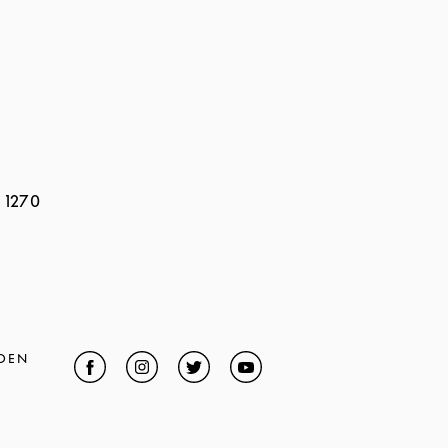
e 1270
DEN
Facebook
Link Opens in New Tab
Instagram
Link Opens in New Tab
Twitter
Link Opens in New Tab
YouTube
Link Opens in New Tab
in New Tab
pens in New Tab