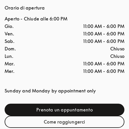
Orario di apertura
Aperto
- Chiude alle
6:00 PM
Giorno della settimana
Ore
Gio.
11:00 AM
-
6:00 PM
Ven.
11:00 AM
-
6:00 PM
Sab.
11:00 AM
-
6:00 PM
Dom.
Chiuso
Lun.
Chiuso
Mar.
11:00 AM
-
6:00 PM
Mer.
11:00 AM
-
6:00 PM
Sunday and Monday by appointment only
Prenota un appuntamento
Link Opens in New Tab
Come raggiungerci
Link Opens in New Tab