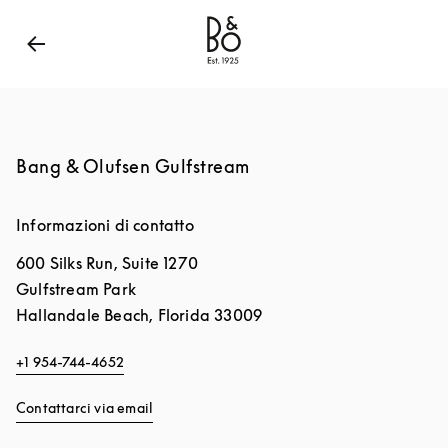
Bang & Olufsen - Exist to Create
Link Opens in New
Bang & Olufsen Gulfstream
Informazioni di contatto
600 Silks Run, Suite 1270
Gulfstream Park
Hallandale Beach
,
Florida
33009
+1 954-744-4652
Contattarci via email