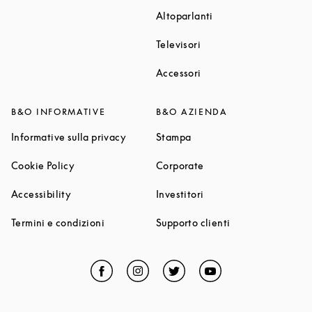
Link Opens in New T
Altoparlanti
Link Opens in New Tab
Televisori
Link Opens in New Tab
Accessori
B&O INFORMATIVE
B&O AZIENDA
Link Opens in New Tab
Link Opens in New Tab
Informative sulla privacy
Stampa
Link Opens in New Tab
Link Opens in New Tab
Cookie Policy
Corporate
Link Opens in New Tab
Link Opens in New Tab
Accessibility
Investitori
Link Opens in New Tab
Link Opens in Ne
Termini e condizioni
Supporto clienti
Facebook
Link Opens in New Tab
Instagram
Link Opens in New Tab
Twitter
Link Opens in New Tab
YouTube
Link Opens in Ne