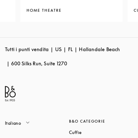
HOME THEATRE
C
Tutti i punti vendita
US
FL
Hallandale Beach
600 Silks Run, Suite 1270
B&O CATEGORIE
Italiano
Link Opens in New Tab
Cuffie