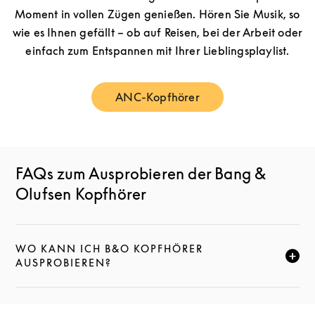
Moment in vollen Zügen genießen. Hören Sie Musik, so
wie es Ihnen gefällt – ob auf Reisen, bei der Arbeit oder
einfach zum Entspannen mit Ihrer Lieblingsplaylist.
ANC-Kopfhörer
Link Opens in New Tab
FAQs zum Ausprobieren der Bang &
Olufsen Kopfhörer
WO KANN ICH B&O KOPFHÖRER
KLICKE HIER, UM DIESE BESCHREIBUNG ZU ERWEI
AUSPROBIEREN?