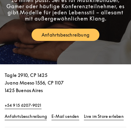
zu Ihnen passt. Sei es für Musikliebhaber,
Gamer oder häufige Konferenzteilnehmer, es
gibt Modelle für jeden Lebensstil – allesamt
mit außergewöhnlichem Klang.
Anfahrtsbeschreibung
Link Opens in New Tab
Tagle 2910, CP 1425
Juana Maeso 1556, CP 1107
1425
Buenos Aires
+54 9 15 6207-9021
Link Opens in New Tab
Lin
Anfahrtsbeschreibung
E-Mail senden
Live im Store erleben