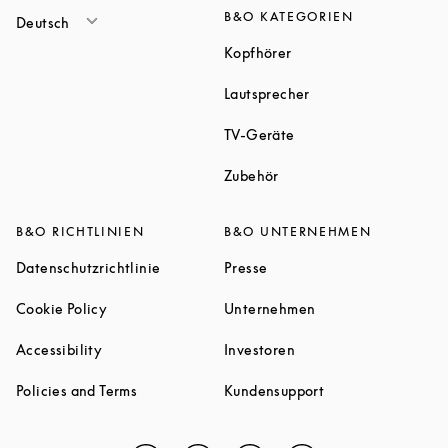
B&O KATEGORIEN
Deutsch
Link Opens in New Tab
Kopfhörer
Link Opens in New T
Lautsprecher
Link Opens in New Tab
TV-Geräte
Link Opens in New Tab
Zubehör
B&O RICHTLINIEN
B&O UNTERNEHMEN
Link Opens in New Tab
Link Opens in New Tab
Datenschutzrichtlinie
Presse
Link Opens in New Tab
Link Opens in New 
Cookie Policy
Unternehmen
Link Opens in New Tab
Link Opens in New Tab
Accessibility
Investoren
Link Opens in New Tab
Link Opens in New
Policies and Terms
Kundensupport