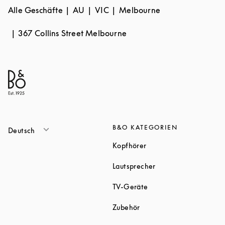
Alle Geschäfte
AU
VIC
Melbourne
367 Collins Street Melbourne
B&O KATEGORIEN
Deutsch
Link Opens in New Tab
Kopfhörer
Link Opens in New T
Lautsprecher
Link Opens in New Tab
TV-Geräte
Link Opens in New Tab
Zubehör