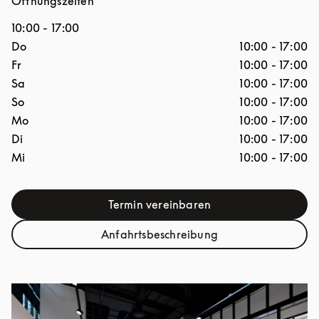
Öffnungszeiten
10:00
-
17:00
Wochentag
Stunden
Do
10:00
-
17:00
Fr
10:00
-
17:00
Sa
10:00
-
17:00
So
10:00
-
17:00
Mo
10:00
-
17:00
Di
10:00
-
17:00
Mi
10:00
-
17:00
Termin vereinbaren
Link Opens in New Tab
Anfahrtsbeschreibung
Link Opens in New Tab