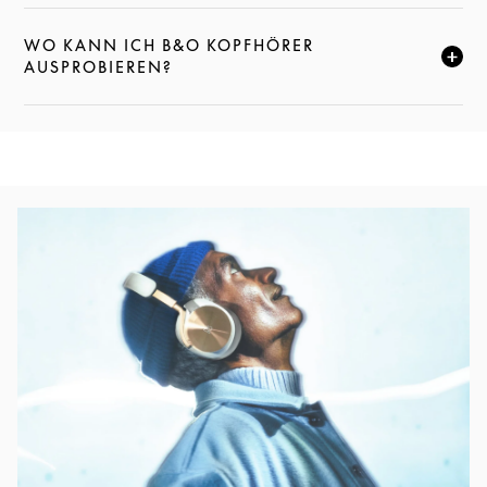
WO KANN ICH B&O KOPFHÖRER
KLICKE HIER, UM DIESE BESCHREIBUNG ZU ERWEI
AUSPROBIEREN?
Eventbild