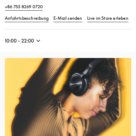
+86 755 8269 0720
Link Opens in New Tab
Lin
Anfahrtsbeschreibung
E-Mail senden
Live im Store erleben
10:00
-
22:00
Eventbild