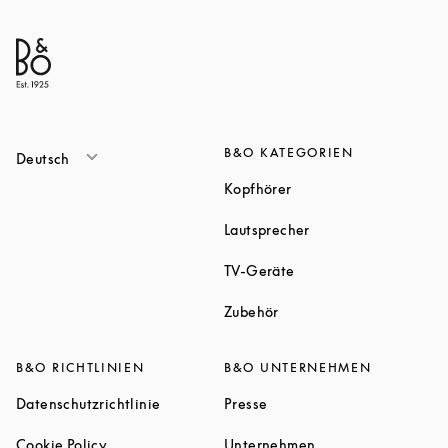
B&O KATEGORIEN
Deutsch
Link Opens in New Tab
Kopfhörer
Link Opens in New T
Lautsprecher
Link Opens in New Tab
TV-Geräte
Link Opens in New Tab
Zubehör
B&O RICHTLINIEN
B&O UNTERNEHMEN
Link Opens in New Tab
Link Opens in New Tab
Datenschutzrichtlinie
Presse
Link Opens in New Tab
Link Opens in New 
Cookie Policy
Unternehmen