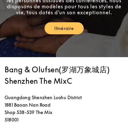
les personnes assidues des conférences, nous
disposons de modèles pour tous les styles de
vie, tous dotés d’un son exceptionnel.
Itinéraire
Link Opens in New Tab
Bang & Olufsen(罗湖万象城店)
Shenzhen The MixC
Guangdong
Shenzhen
Luohu District
1881 Baoan Nan Road
Shop 538-539 The Mix
518001