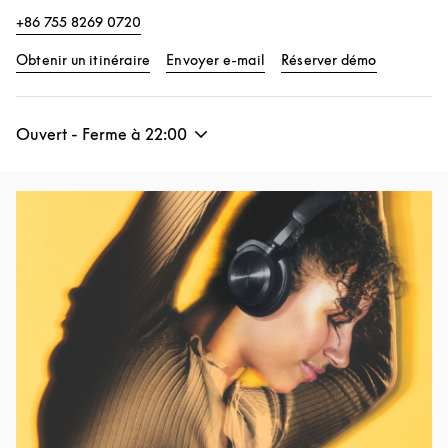
+86 755 8269 0720
Link Opens in New Tab
Link Opens
Obtenir un itinéraire
Envoyer e-mail
Réserver démo
Ouvert - Ferme à
22:00
Image de l’événement