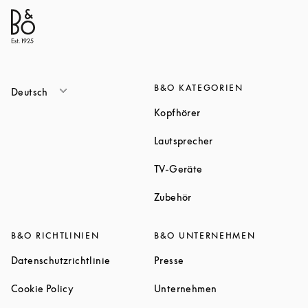
B&O KATEGORIEN
Deutsch
Link Opens in New Tab
Kopfhörer
Link Opens in New T
Lautsprecher
Link Opens in New Tab
TV-Geräte
Link Opens in New Tab
Zubehör
B&O RICHTLINIEN
B&O UNTERNEHMEN
Link Opens in New Tab
Link Opens in New Tab
Datenschutzrichtlinie
Presse
Link Opens in New Tab
Link Opens in New 
Cookie Policy
Unternehmen