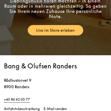
Lieblingsmusik hören möchten – in einem
Raum oder in mehreren gleichzeitig. So geben
Sie Ihrem neuen Zuhause Ihre persönliche
Note.
Live im Store erleben
Link Opens in New Tab
Bang & Olufsen Randers
Rådhustorvet 9
8900
Randers
+45 86 42 05 77
Link Opens in New Tab
Anfahrtsbeschreibung
E-Mail senden