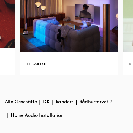
HEIMKINO
K
Alle Geschäfte
DK
Randers
Rådhustorvet 9
Home Audio Installation