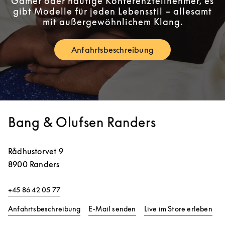
Gamer oder häufige Konferenzteilnehmer, es
gibt Modelle für jeden Lebensstil – allesamt
mit außergewöhnlichem Klang.
Anfahrtsbeschreibung
Link Opens in New Tab
Bang & Olufsen Randers
Rådhustorvet 9
8900
Randers
+45 86 42 05 77
Link Opens in New Tab
Lin
Anfahrtsbeschreibung
E-Mail senden
Live im Store erleben