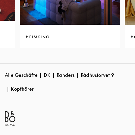
HEIMKINO
H
Alle Geschäfte
DK
Randers
Rådhustorvet 9
Kopfhörer