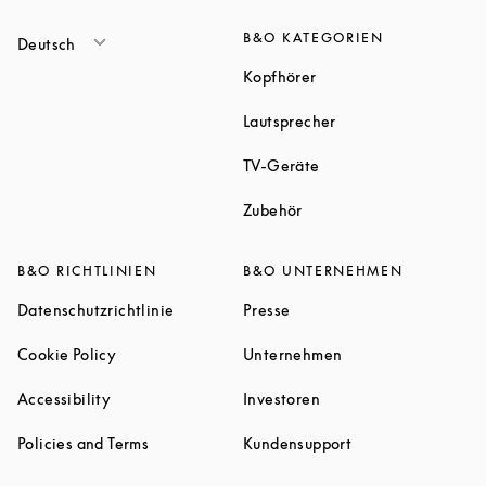
B&O KATEGORIEN
Deutsch
Link Opens in New Tab
Kopfhörer
Link Opens in New T
Lautsprecher
Link Opens in New Tab
TV-Geräte
Link Opens in New Tab
Zubehör
B&O RICHTLINIEN
B&O UNTERNEHMEN
Link Opens in New Tab
Link Opens in New Tab
Datenschutzrichtlinie
Presse
Link Opens in New Tab
Link Opens in New 
Cookie Policy
Unternehmen
Link Opens in New Tab
Link Opens in New Tab
Accessibility
Investoren
Link Opens in New Tab
Link Opens in New
Policies and Terms
Kundensupport