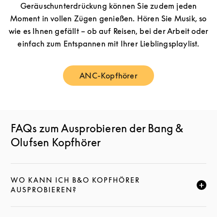
Geräuschunterdrückung können Sie zudem jeden
Moment in vollen Zügen genießen. Hören Sie Musik, so
wie es Ihnen gefällt – ob auf Reisen, bei der Arbeit oder
einfach zum Entspannen mit Ihrer Lieblingsplaylist.
ANC-Kopfhörer
Link Opens in New Tab
FAQs zum Ausprobieren der Bang &
Olufsen Kopfhörer
WO KANN ICH B&O KOPFHÖRER
KLICKE HIER, UM DIESE BESCHREIBUNG ZU ERWEI
AUSPROBIEREN?