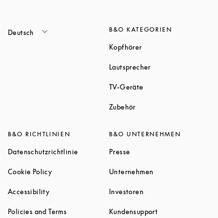
B&O KATEGORIEN
Deutsch
Link Opens in New Tab
Kopfhörer
Link Opens in New T
Lautsprecher
Link Opens in New Tab
TV-Geräte
Link Opens in New Tab
Zubehör
B&O RICHTLINIEN
B&O UNTERNEHMEN
Link Opens in New Tab
Link Opens in New Tab
Datenschutzrichtlinie
Presse
Link Opens in New Tab
Link Opens in New 
Cookie Policy
Unternehmen
Link Opens in New Tab
Link Opens in New Tab
Accessibility
Investoren
Link Opens in New Tab
Link Opens in New
Policies and Terms
Kundensupport