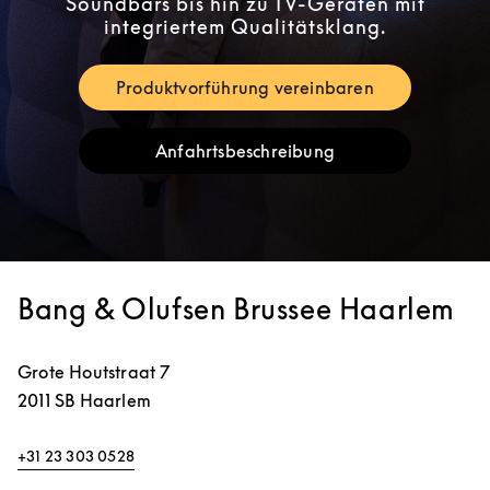
Soundbars bis hin zu TV-Geräten mit
integriertem Qualitätsklang.
Produktvorführung vereinbaren
Link Opens in New Tab
Anfahrtsbeschreibung
Link Opens in New Tab
Bang & Olufsen Brussee Haarlem
Grote Houtstraat 7
2011 SB
Haarlem
+31 23 303 0528