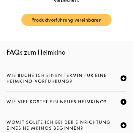
verbessern.
Produktvorführung vereinbaren
Link Opens in New Tab
FAQs zum Heimkino
WIE BUCHE ICH EINEN TERMIN FÜR EINE
KLICKE HIER, UM DIESE BESCHREIBUNG ZU ERWEI
HEIMKINO-VORFÜHRUNG?
WIE VIEL KOSTET EIN NEUES HEIMKINO?
KLICKE HIER, UM DIESE BESCHREIBUNG ZU ERWEI
WOMIT SOLLTE ICH BEI DER EINRICHTUNG
KLICKE HIER, UM DIESE BESCHREIBUNG ZU ERWEI
EINES HEIMKINOS BEGINNEN?