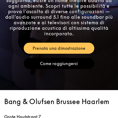
soggiorno, esiste un home theatre adatto ad
ogni ambiente. Scopri tutte le possibilità e
prova l’ascolto di diverse configurazioni —
dall’audio surround 5.1 fino alle soundbar più
avanzate e ai televisori con sistema di
riproduzione acustica di altissima qualità
incorporato.
Prenota una dimostrazione
Link Opens in New Tab
Come raggiungerci
Link Opens in New Tab
Bang & Olufsen Brussee Haarlem
Grote Houtstraat 7