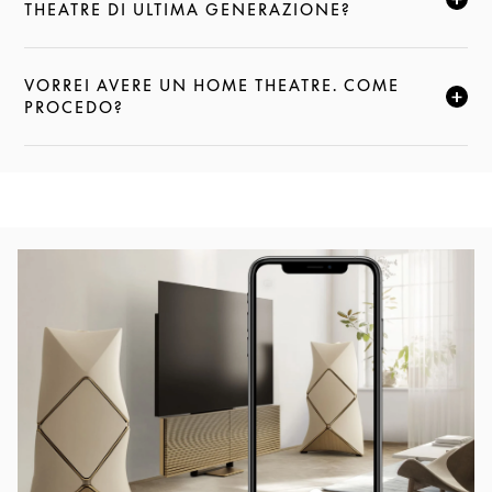
FAI CLIC PER ESPANDERE QUESTA DESCRIZIONE E
THEATRE DI ULTIMA GENERAZIONE?
VORREI AVERE UN HOME THEATRE. COME
FAI CLIC PER ESPANDERE QUESTA DESCRIZIONE E
PROCEDO?
Immagine evento