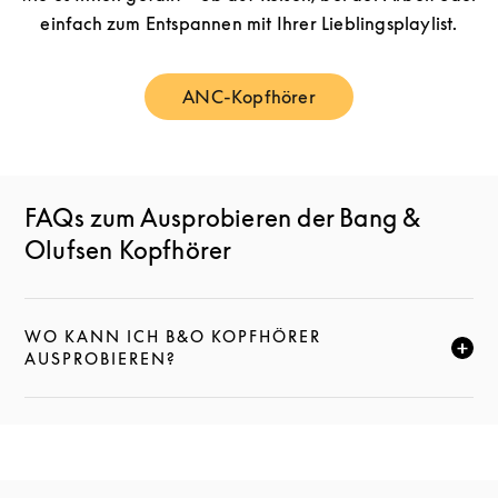
einfach zum Entspannen mit Ihrer Lieblingsplaylist.
ANC-Kopfhörer
Link Opens in New Tab
FAQs zum Ausprobieren der Bang &
Olufsen Kopfhörer
WO KANN ICH B&O KOPFHÖRER
KLICKE HIER, UM DIESE BESCHREIBUNG ZU ERWEI
AUSPROBIEREN?