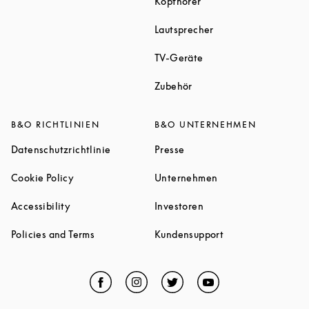
Link Opens in New Tab
Kopfhörer
Link Opens in New T
Lautsprecher
Link Opens in New Tab
TV-Geräte
Link Opens in New Tab
Zubehör
B&O RICHTLINIEN
B&O UNTERNEHMEN
Link Opens in New Tab
Link Opens in New Tab
Datenschutzrichtlinie
Presse
Link Opens in New Tab
Link Opens in New 
Cookie Policy
Unternehmen
Link Opens in New Tab
Link Opens in New Tab
Accessibility
Investoren
Link Opens in New Tab
Link Opens in New
Policies and Terms
Kundensupport
Facebook
Link Opens in New Tab
Instagram
Link Opens in New Tab
Twitter
Link Opens in New Tab
YouTube
Link Opens in Ne