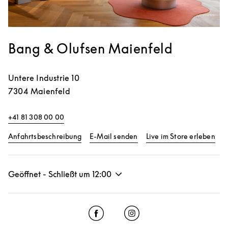
Bang & Olufsen Maienfeld
Untere Industrie 10
7304
Maienfeld
+41 81 308 00 00
Link Opens in New Tab
Lin
Anfahrtsbeschreibung
E-Mail senden
Live im Store erleben
Geöffnet - Schließt um
12:00
Click to open Facebook
Link Opens in New Tab
Click to open Instagram
Link Opens in New Tab