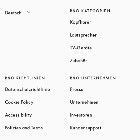
B&O KATEGORIEN
Deutsch
Link Opens in New Tab
Kopfhörer
Link Opens in New T
Lautsprecher
Link Opens in New Tab
TV-Geräte
Link Opens in New Tab
Zubehör
B&O RICHTLINIEN
B&O UNTERNEHMEN
Link Opens in New Tab
Link Opens in New Tab
Datenschutzrichtlinie
Presse
Link Opens in New Tab
Link Opens in New 
Cookie Policy
Unternehmen
Link Opens in New Tab
Link Opens in New Tab
Accessibility
Investoren
Link Opens in New Tab
Link Opens in New
Policies and Terms
Kundensupport