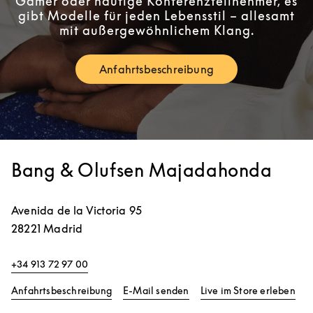
Gamer oder häufige Konferenzteilnehmer, es
gibt Modelle für jeden Lebensstil – allesamt
mit außergewöhnlichem Klang.
Anfahrtsbeschreibung
Link Opens in New Tab
Bang & Olufsen Majadahonda
Avenida de la Victoria 95
28221
Madrid
+34 913 72 97 00
Link Opens in New Tab
Lin
Anfahrtsbeschreibung
E-Mail senden
Live im Store erleben