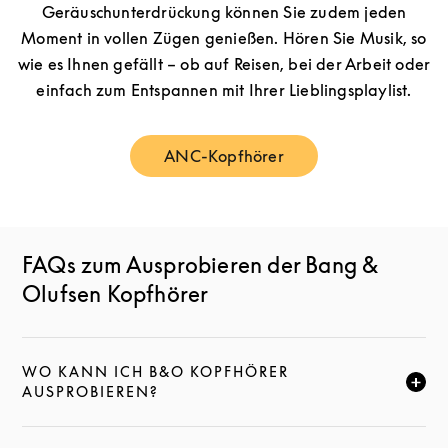
Geräuschunterdrückung können Sie zudem jeden
Moment in vollen Zügen genießen. Hören Sie Musik, so
wie es Ihnen gefällt – ob auf Reisen, bei der Arbeit oder
einfach zum Entspannen mit Ihrer Lieblingsplaylist.
ANC-Kopfhörer
Link Opens in New Tab
FAQs zum Ausprobieren der Bang &
Olufsen Kopfhörer
WO KANN ICH B&O KOPFHÖRER
KLICKE HIER, UM DIESE BESCHREIBUNG ZU ERWEI
AUSPROBIEREN?