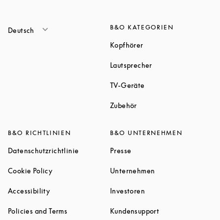
B&O KATEGORIEN
Deutsch
Link Opens in New Tab
Kopfhörer
Link Opens in New T
Lautsprecher
Link Opens in New Tab
TV-Geräte
Link Opens in New Tab
Zubehör
B&O RICHTLINIEN
B&O UNTERNEHMEN
Link Opens in New Tab
Link Opens in New Tab
Datenschutzrichtlinie
Presse
Link Opens in New Tab
Link Opens in New 
Cookie Policy
Unternehmen
Link Opens in New Tab
Link Opens in New Tab
Accessibility
Investoren
Link Opens in New Tab
Link Opens in New
Policies and Terms
Kundensupport