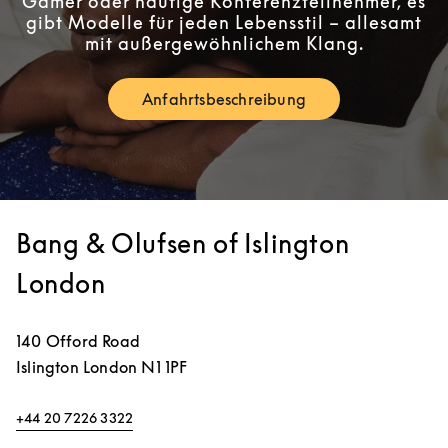
Gamer oder häufige Konferenzteilnehmer, es
gibt Modelle für jeden Lebensstil – allesamt
mit außergewöhnlichem Klang.
Anfahrtsbeschreibung
Link Opens in New Tab
Bang & Olufsen of Islington
London
140 Offord Road
Islington
London
N1 1PF
+44 20 7226 3322