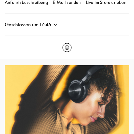
Link Opens in New Tab
Lin
Anfahrtsbeschreibung
E-Mail senden
Live im Store erleben
Geschlossen um
17:45
Click to open Instagram
Link Opens in New Tab
Eventbild