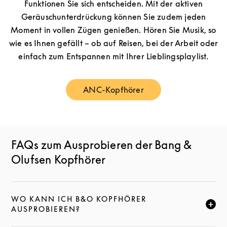
Funktionen Sie sich entscheiden. Mit der aktiven
Geräuschunterdrückung können Sie zudem jeden
Moment in vollen Zügen genießen. Hören Sie Musik, so
wie es Ihnen gefällt – ob auf Reisen, bei der Arbeit oder
einfach zum Entspannen mit Ihrer Lieblingsplaylist.
ANC-Kopfhörer
Link Opens in New Tab
FAQs zum Ausprobieren der Bang &
Olufsen Kopfhörer
WO KANN ICH B&O KOPFHÖRER
KLICKE HIER, UM DIESE BESCHREIBUNG ZU ERWEI
AUSPROBIEREN?