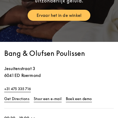
uitzonderlijk geluid.
Ervaar het in de winkel
Link Opens in New Tab
Bang & Olufsen Poulissen
Jesuitenstraat 3
6041 ED
Roermond
+31 475 335 716
Link Opens in New Tab
Link Opens in 
Get Directions
Stuur een e-mail
Boek een demo