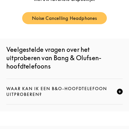
Noise Cancelling Headphones
Link Opens in New Tab
Veelgestelde vragen over het
uitproberen van Bang & Olufsen-
hoofdtelefoons
WAAR KAN IK EEN B&O-HOOFDTELEFOON
CLICK TO EXPAND THIS DESCRIPTION AND CONTI
UITPROBEREN?