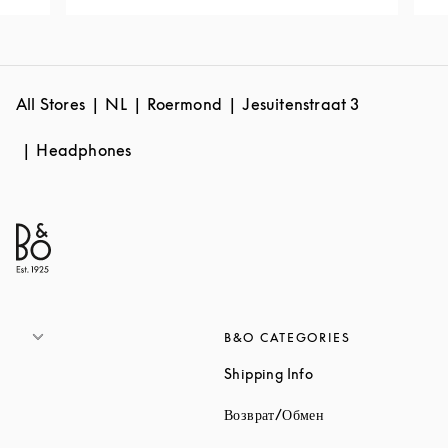
All Stores
NL
Roermond
Jesuitenstraat 3
Headphones
B&O CATEGORIES
Link Opens in New 
Shipping Info
Link Opens in New
Возврат/Обмен