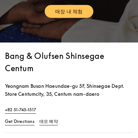
매장 내 체험
Link Opens in New Tab
Bang & Olufsen Shinsegae
Centum
Yeongnam
Busan
Haeundae-gu
5F, Shinsegae Dept.
Store Centumcity, 35, Centum nam-daero
+82 51-745-1517
Link Opens in New Tab
Link Opens in New Tab
Get Directions
데모 예약