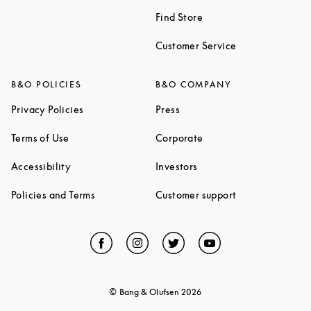
Link Opens in New Tab
Find Store
Link Opens in 
Customer Service
B&O POLICIES
B&O COMPANY
Link Opens in New Tab
Link Opens in New Tab
Privacy Policies
Press
Link Opens in New Tab
Link Opens in New Tab
Terms of Use
Corporate
Link Opens in New Tab
Link Opens in New Tab
Accessibility
Investors
Link Opens in New Tab
Link Opens in 
Policies and Terms
Customer support
Facebook
Link Opens in New Tab
Instagram
Link Opens in New Tab
Twitter
Link Opens in New Tab
YouTube
Link Opens in Ne
© Bang & Olufsen
2026