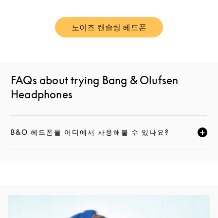
노이즈 캔슬링 헤드폰
Link Opens in New Tab
FAQs about trying Bang & Olufsen
Headphones
B&O 헤드폰을 어디에서 사용해볼 수 있나요?
CLICK TO EXPAND THIS DESCRIPTION AND CONTI
Event Image