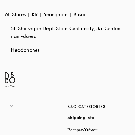
All Stores
KR
Yeongnam
Busan
5F, Shinsegae Dept. Store Centumcity, 35, Centum
nam-daero
Headphones
B&O CATEGORIES
Link Opens in New 
Shipping Info
Link Opens in New
Возврат/Обмен