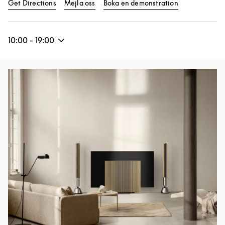
Link Opens in New Tab
Link Opens in
Get Directions
Mejla oss
Boka en demonstration
10:00
-
19:00
Event Image