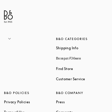
B&O CATEGORIES
Link Opens in New 
Shipping Info
Link Opens in New
Возврат/Обмен
Link Opens in New Tab
Find Store
Link Opens in 
Customer Service
B&O POLICIES
B&O COMPANY
Link Opens in New Tab
Link Opens in New Tab
Privacy Policies
Press
Link Opens in New Tab
Link Opens in New Tab