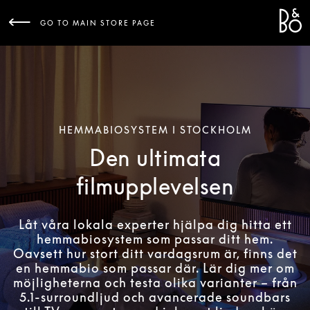
Bang 
L
GO TO MAIN STORE PAGE
HEMMABIOSYSTEM I STOCKHOLM
Den ultimata
filmupplevelsen
Låt våra lokala experter hjälpa dig hitta ett
hemmabiosystem som passar ditt hem.
Oavsett hur stort ditt vardagsrum är, finns det
en hemmabio som passar där. Lär dig mer om
möjligheterna och testa olika varianter – från
5.1-surroundljud och avancerade soundbars