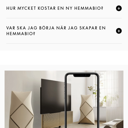
HUR MYCKET KOSTAR EN NY HEMMABIO?
CLICK TO EXPAND THIS DESCRIPTION AND CONTI
VAR SKA JAG BÖRJA NÄR JAG SKAPAR EN
CLICK TO EXPAND THIS DESCRIPTION AND CONTI
HEMMABIO?
Event Image