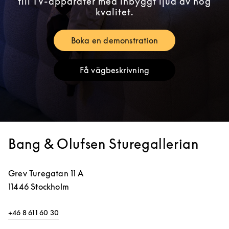
till TV-apparater med inbyggt ljud av hög
kvalitet.
Boka en demonstration
Link Opens in New Tab
Få vägbeskrivning
Link Opens in New Tab
Bang & Olufsen Sturegallerian
Grev Turegatan 11 A
11446
Stockholm
+46 8 611 60 30