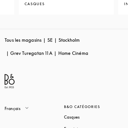
CASQUES
I
Tous les magasins
SE
Stockholm
Grev Turegatan 11 A
Home Cinéma
B&O CATÉGORIES
Français
Link Opens in New Tab
Casques