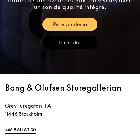
barres de son avancées aux téléviseurs avec
un son de qualité intégré.
Réserver démo
Link Opens in New Tab
Itinéraire
Link Opens in New Tab
Bang & Olufsen Sturegallerian
Grev Turegatan 11 A
11446
Stockholm
+46 8 611 60 30
Link Opens in New Tab
Link Opens