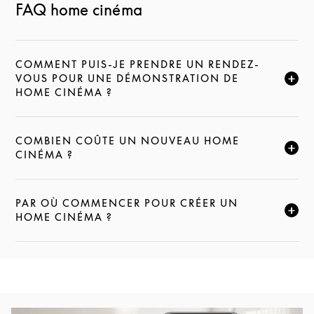
FAQ home cinéma
COMMENT PUIS-JE PRENDRE UN RENDEZ-
VOUS POUR UNE DÉMONSTRATION DE
CLIQUEZ POUR ÉLARGIR CETTE DESCRIPTION ET C
HOME CINÉMA ?
COMBIEN COÛTE UN NOUVEAU HOME
CLIQUEZ POUR ÉLARGIR CETTE DESCRIPTION ET C
CINÉMA ?
PAR OÙ COMMENCER POUR CRÉER UN
CLIQUEZ POUR ÉLARGIR CETTE DESCRIPTION ET C
HOME CINÉMA ?