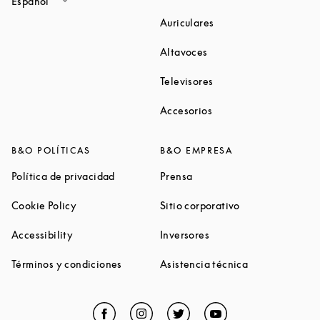
Español
Link Opens in New Ta
Auriculares
Link Opens in New Tab
Altavoces
Link Opens in New Ta
Televisores
Link Opens in New Ta
Accesorios
B&O POLÍTICAS
B&O EMPRESA
Link Opens in New Tab
Link Opens in New Tab
Política de privacidad
Prensa
Link Opens in New Tab
Link Opens in N
Cookie Policy
Sitio corporativo
Link Opens in New Tab
Link Opens in New Tab
Accessibility
Inversores
Link Opens in New Tab
Link Opens in 
Términos y condiciones
Asistencia técnica
Facebook
Link Opens in New Tab
Instagram
Link Opens in New Tab
Twitter
Link Opens in New Tab
YouTube
Link Opens in Ne