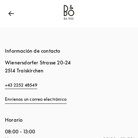
Bang & Olufsen - Exist to create
Link Opens in New
Información de contacto
Wienersdorfer Strasse 20-24
2514
Traiskirchen
+43 2252 48549
Envíenos un correo electrónico
Horario
08:00
-
13:00