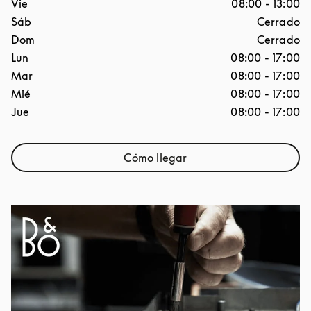
Día de la semana
Horario
Vie
08:00
-
13:00
Sáb
Cerrado
Dom
Cerrado
Lun
08:00
-
17:00
Mar
08:00
-
17:00
Mié
08:00
-
17:00
Jue
08:00
-
17:00
Cómo llegar
Link Opens in New Tab