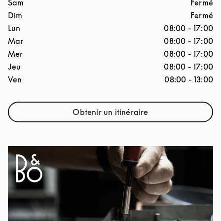
Jour de la semaine
Horaires d'ouverture
Sam
Fermé
Dim
Fermé
Lun
08:00
-
17:00
Mar
08:00
-
17:00
Mer
08:00
-
17:00
Jeu
08:00
-
17:00
Ven
08:00
-
13:00
Obtenir un itinéraire
Link Opens in New Tab