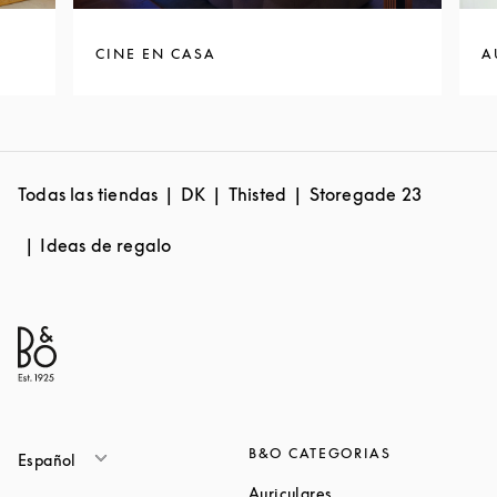
CINE EN CASA
A
Todas las tiendas
DK
Thisted
Storegade 23
Ideas de regalo
B&O CATEGORIAS
Español
Link Opens in New Ta
Auriculares