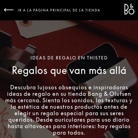
Bang &
L
IR A LA PÁGINA PRINCIPAL DE LA TIENDA
IDEAS DE REGALO EN THISTED
Regalos que van más allá
Descubra lujosos obsequios e inspiradoras
ideas de regalo en su tienda Bang & Olufsen
más cercana. Sienta los sonidos, las texturas y
la estética de nuestros productos antes de
elegir un regalo especial para sus seres
queridos. Desde auriculares para uso diario
hasta altavoces para interiores: hay regalos
para todos.