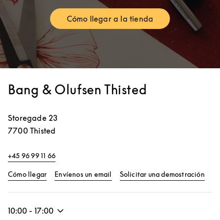
Cómo llegar a la tienda
Link Opens in New Tab
Bang & Olufsen Thisted
Storegade 23
7700
Thisted
+45 96 99 11 66
Link Opens in New Tab
Link
Cómo llegar
Envíenos un email
Solicitar una demostración
10:00
-
17:00