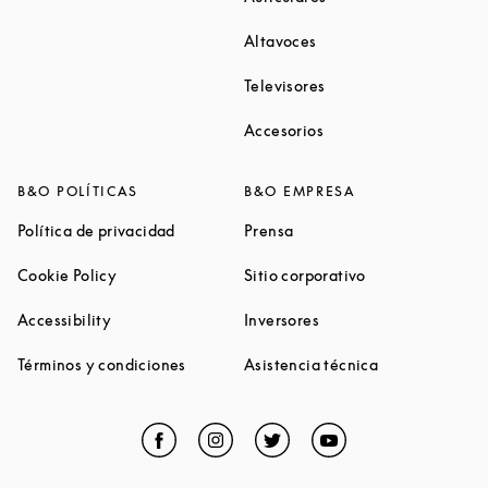
Link Opens in New Tab
Altavoces
Link Opens in New Ta
Televisores
Link Opens in New Ta
Accesorios
B&O POLÍTICAS
B&O EMPRESA
Link Opens in New Tab
Link Opens in New Tab
Política de privacidad
Prensa
Link Opens in New Tab
Link Opens in N
Cookie Policy
Sitio corporativo
Link Opens in New Tab
Link Opens in New Tab
Accessibility
Inversores
Link Opens in New Tab
Link Opens in 
Términos y condiciones
Asistencia técnica
Facebook
Link Opens in New Tab
Instagram
Link Opens in New Tab
Twitter
Link Opens in New Tab
YouTube
Link Opens in Ne