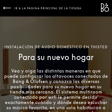
Bang &
L
IR A LA PÁGINA PRINCIPAL DE LA TIENDA
INSTALACIÓN DE AUDIO DOMÉSTICO EN THISTED
Para su nuevo hogar
Vea y oiga las distintas maneras en que
puede configurar los altavoces conectados de
Bang & Olufsen y conozca las diversas
posibilidades para su nuevo hogar en su
tienda más cercana. El sistema multiroom
conectado por wifi le permite decidir
exactamente cuándo y dónde desea escuchar
su música favorita, en una sola habitación o