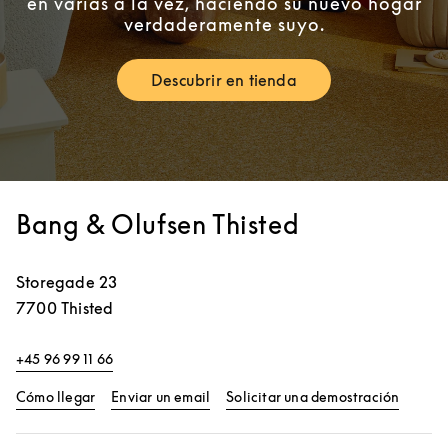
en varias a la vez, haciendo su nuevo hogar
verdaderamente suyo.
Descubrir en tienda
Link Opens in New Tab
Bang & Olufsen Thisted
Storegade 23
7700
Thisted
+45 96 99 11 66
Link Opens in New Tab
Link Op
Cómo llegar
Enviar un email
Solicitar una demostración