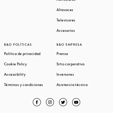
Link Opens in New Tab
Altavoces
Link Opens in New Ta
Televisores
Link Opens in New Ta
Accesorios
B&O POLÍTICAS
B&O EMPRESA
Link Opens in New Tab
Link Opens in New Tab
Política de privacidad
Prensa
Link Opens in New Tab
Link Opens in N
Cookie Policy
Sitio corporativo
Link Opens in New Tab
Link Opens in New Tab
Accessibility
Inversores
Link Opens in New Tab
Link Opens in 
Términos y condiciones
Asistencia técnica
Facebook
Link Opens in New Tab
Instagram
Link Opens in New Tab
Twitter
Link Opens in New Tab
YouTube
Link Opens in Ne