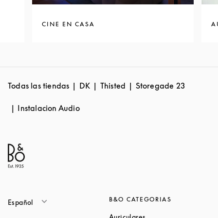
CINE EN CASA
A
Todas las tiendas
DK
Thisted
Storegade 23
Instalacion Audio
B&O CATEGORIAS
Español
Link Opens in New Ta
Auriculares