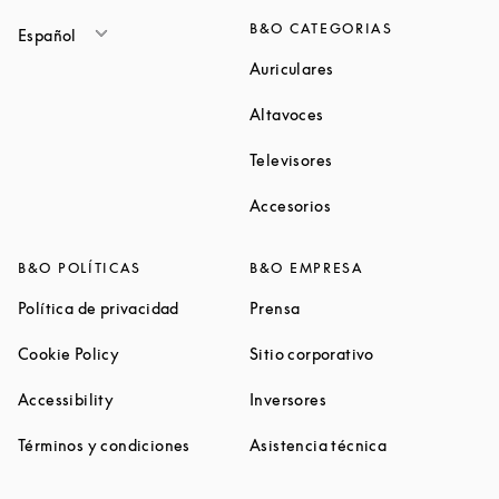
B&O CATEGORIAS
Español
Link Opens in New Ta
Auriculares
Link Opens in New Tab
Altavoces
Link Opens in New Ta
Televisores
Link Opens in New Ta
Accesorios
B&O POLÍTICAS
B&O EMPRESA
Link Opens in New Tab
Link Opens in New Tab
Política de privacidad
Prensa
Link Opens in New Tab
Link Opens in N
Cookie Policy
Sitio corporativo
Link Opens in New Tab
Link Opens in New Tab
Accessibility
Inversores
Link Opens in New Tab
Link Opens in 
Términos y condiciones
Asistencia técnica