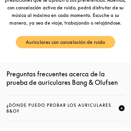
prestaciones que se ajustan a sus preferencias. Además,
con cancelación activa de ruido, podrá disfrutar de su
música al máximo en cada momento. Escuche a su
manera, ya sea de viaje, trabajando o relajándose.
Auriculares con cancelación de ruido
Link Opens in New Tab
Preguntas frecuentes acerca de la
prueba de auriculares Bang & Olufsen
¿DÓNDE PUEDO PROBAR LOS AURICULARES
HAZ CLIC PARA AMPLIAR ESTA DESCRIPCIÓN Y SE
B&O?