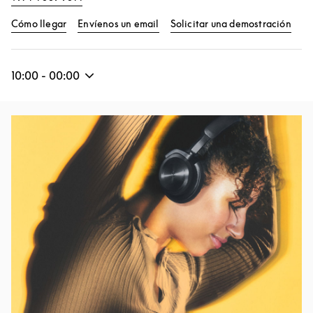
Link Opens in New Tab
Link
Cómo llegar
Envíenos un email
Solicitar una demostración
10:00
-
00:00
Imagen del evento