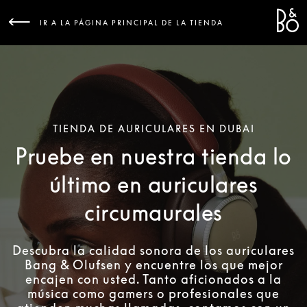
Bang &
L
IR A LA PÁGINA PRINCIPAL DE LA TIENDA
TIENDA DE AURICULARES EN DUBAI
Pruebe en nuestra tienda lo
último en auriculares
circumaurales
Descubra la calidad sonora de los auriculares
Bang & Olufsen y encuentre los que mejor
encajen con usted. Tanto aficionados a la
música como gamers o profesionales que