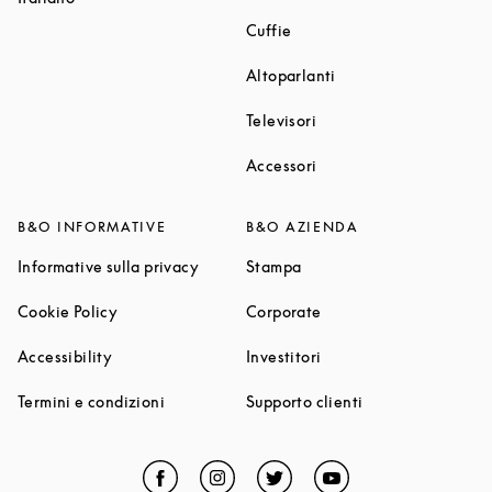
Link Opens in New Tab
Cuffie
Link Opens in New T
Altoparlanti
Link Opens in New Tab
Televisori
Link Opens in New Tab
Accessori
B&O INFORMATIVE
B&O AZIENDA
Link Opens in New Tab
Link Opens in New Tab
Informative sulla privacy
Stampa
Link Opens in New Tab
Link Opens in New Tab
Cookie Policy
Corporate
Link Opens in New Tab
Link Opens in New Tab
Accessibility
Investitori
Link Opens in New Tab
Link Opens in Ne
Termini e condizioni
Supporto clienti
Facebook
Link Opens in New Tab
Instagram
Link Opens in New Tab
Twitter
Link Opens in New Tab
YouTube
Link Opens in Ne