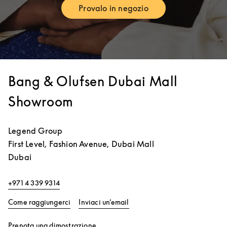
Provalo in negozio
Link Opens in New Tab
Bang & Olufsen Dubai Mall
Showroom
Legend Group
First Level, Fashion Avenue, Dubai Mall
Dubai
+971 4 339 9314
Link Opens in New Tab
Come raggiungerci
Inviaci un’email
Link Opens in New Tab
Prenota una dimostrazione