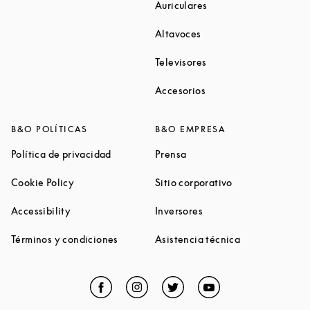
Link Opens in New Ta
Auriculares
Link Opens in New Tab
Altavoces
Link Opens in New Ta
Televisores
Link Opens in New Ta
Accesorios
B&O POLÍTICAS
B&O EMPRESA
Link Opens in New Tab
Link Opens in New Tab
Política de privacidad
Prensa
Link Opens in New Tab
Link Opens in N
Cookie Policy
Sitio corporativo
Link Opens in New Tab
Link Opens in New Tab
Accessibility
Inversores
Link Opens in New Tab
Link Opens in 
Términos y condiciones
Asistencia técnica
Facebook
Link Opens in New Tab
Instagram
Link Opens in New Tab
Twitter
Link Opens in New Tab
YouTube
Link Opens in Ne