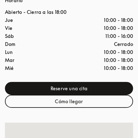
Horario
Abierto
- Cierra a las
18:00
Día de la semana
Horario
Jue
10:00
-
18:00
Vie
10:00
-
18:00
Sáb
11:00
-
16:00
Dom
Cerrado
Lun
10:00
-
18:00
Mar
10:00
-
18:00
Mié
10:00
-
18:00
Reserve una cita
Link Opens in New Tab
Cómo llegar
Link Opens in New Tab