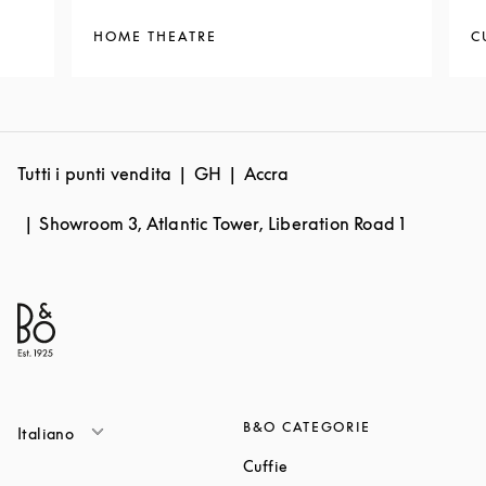
HOME THEATRE
C
Tutti i punti vendita
GH
Accra
Showroom 3, Atlantic Tower, Liberation Road 1
B&O CATEGORIE
Italiano
Link Opens in New Tab
Cuffie