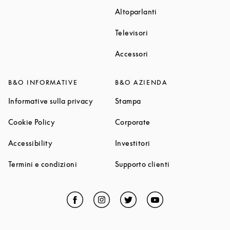
Link Opens in New T
Altoparlanti
Link Opens in New Tab
Televisori
Link Opens in New Tab
Accessori
B&O INFORMATIVE
B&O AZIENDA
Link Opens in New Tab
Link Opens in New Tab
Informative sulla privacy
Stampa
Link Opens in New Tab
Link Opens in New Tab
Cookie Policy
Corporate
Link Opens in New Tab
Link Opens in New Tab
Accessibility
Investitori
Link Opens in New Tab
Link Opens in Ne
Termini e condizioni
Supporto clienti
Facebook
Link Opens in New Tab
Instagram
Link Opens in New Tab
Twitter
Link Opens in New Tab
YouTube
Link Opens in Ne