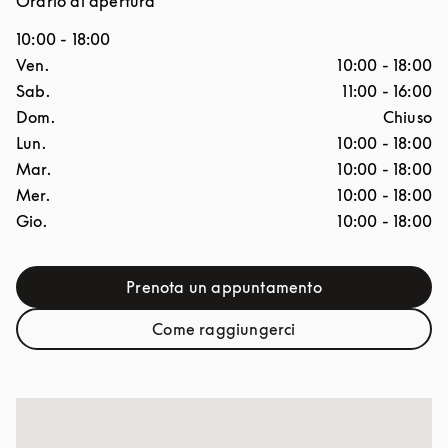
Orario di apertura
10:00
-
18:00
Giorno della settimana
Ore
Ven.
10:00
-
18:00
Sab.
11:00
-
16:00
Dom.
Chiuso
Lun.
10:00
-
18:00
Mar.
10:00
-
18:00
Mer.
10:00
-
18:00
Gio.
10:00
-
18:00
Prenota un appuntamento
Link Opens in New Tab
Come raggiungerci
Link Opens in New Tab