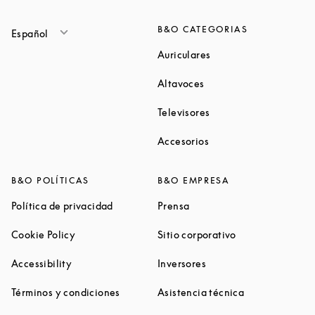
B&O CATEGORIAS
Español
Link Opens in New Ta
Auriculares
Link Opens in New Tab
Altavoces
Link Opens in New Ta
Televisores
Link Opens in New Ta
Accesorios
B&O POLÍTICAS
B&O EMPRESA
Link Opens in New Tab
Link Opens in New Tab
Política de privacidad
Prensa
Link Opens in New Tab
Link Opens in N
Cookie Policy
Sitio corporativo
Link Opens in New Tab
Link Opens in New Tab
Accessibility
Inversores
Link Opens in New Tab
Link Opens in 
Términos y condiciones
Asistencia técnica