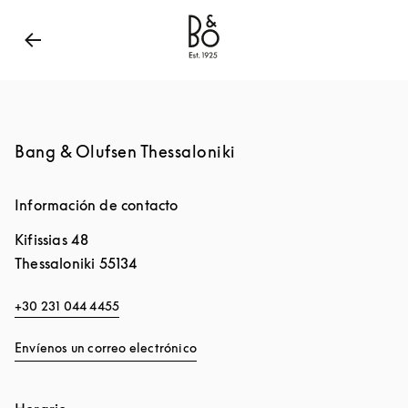
Bang & Olufsen - Exist to create
Link Opens in New
Bang & Olufsen Thessaloniki
Información de contacto
Kifissias 48
Thessaloniki
55134
+30 231 044 4455
Envíenos un correo electrónico