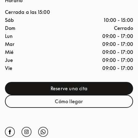
Horario
Cerrada a las
15:00
Día de la semana
Horario
Sáb
10:00
-
15:00
Dom
Cerrado
Lun
09:00
-
17:00
Mar
09:00
-
17:00
Mié
09:00
-
17:00
Jue
09:00
-
17:00
Vie
09:00
-
17:00
Reserve una cita
Link Opens in New Tab
Cómo llegar
Link Opens in New Tab
Click to open Facebook
Link Opens in New Tab
Click to open Instagram
Link Opens in New Tab
Click to open Whatsapp
Link Opens in New Tab