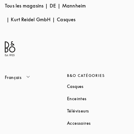
Tous les magasins
DE
Mannheim
Kurt Reidel GmbH
Casques
B&O CATÉGORIES
Français
Link Opens in New Tab
Casques
Link Opens in New Tab
Enceintes
Link Opens in New Ta
Téléviseurs
Link Opens in New Ta
Accessoires