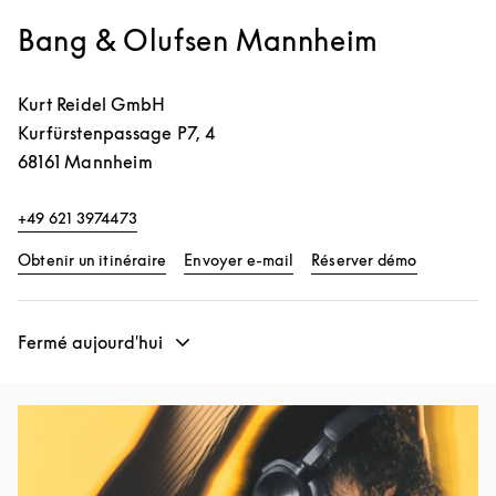
Bang & Olufsen Mannheim
Kurt Reidel GmbH
Kurfürstenpassage P7, 4
68161
Mannheim
+49 621 3974473
Link Opens in New Tab
Link Opens
Obtenir un itinéraire
Envoyer e-mail
Réserver démo
Fermé aujourd'hui
Image de l’événement