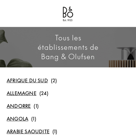
Bang & Olufsen - Exist to Create
Link Opens in New Tab
Tous les
établissements de
Bang & Olufsen
AFRIQUE DU SUD
ALLEMAGNE
ANDORRE
ANGOLA
ARABIE SAOUDITE