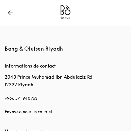
Bang & Olufsen - Exist to Create
Link Opens in New
Bang & Olufsen Riyadh
Informations de contact
2043 Prince Muhamad Ibn Abdulaziz Rd
12222
Riyadh
+966 57 194 0763
Envoyez-nous un courriel