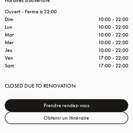
Horaires d'ouverture
Ouvert
- Ferme à
22:00
Jour de la semaine
Horaires d'ouverture
Dim
10:00
-
22:00
Lun
10:00
-
22:00
Mar
10:00
-
22:00
Mer
10:00
-
22:00
Jeu
10:00
-
22:00
Ven
17:00
-
22:00
Sam
17:00
-
22:00
CLOSED DUE TO RENOVATION
Prendre rendez-vous
Link Opens in New Tab
Obtenir un itinéraire
Link Opens in New Tab