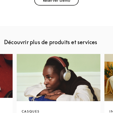
Réserver démo
Link Opens in New Tab
Découvrir plus de produits et services
CASQUES
I