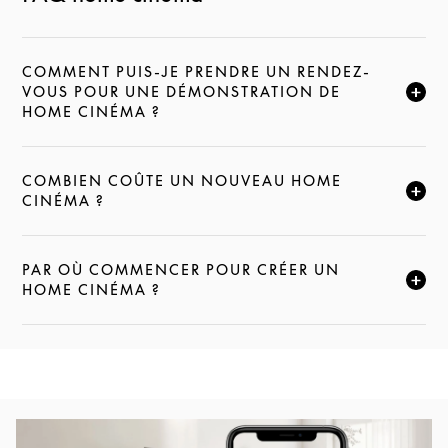
COMMENT PUIS-JE PRENDRE UN RENDEZ-
VOUS POUR UNE DÉMONSTRATION DE
CLIQUEZ POUR ÉLARGIR CETTE DESCRIPTION ET C
HOME CINÉMA ?
COMBIEN COÛTE UN NOUVEAU HOME
CLIQUEZ POUR ÉLARGIR CETTE DESCRIPTION ET C
CINÉMA ?
PAR OÙ COMMENCER POUR CRÉER UN
CLIQUEZ POUR ÉLARGIR CETTE DESCRIPTION ET C
HOME CINÉMA ?
Image de l’événement