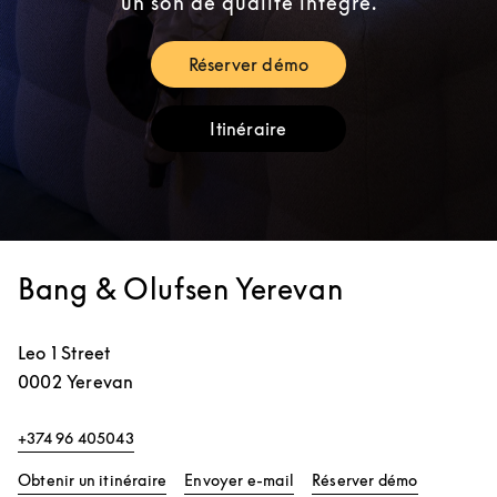
un son de qualité intégré.
Réserver démo
Link Opens in New Tab
Itinéraire
Link Opens in New Tab
Bang & Olufsen Yerevan
Leo 1 Street
0002
Yerevan
+374 96 405043
Link Opens in New Tab
Link Opens
Obtenir un itinéraire
Envoyer e-mail
Réserver démo