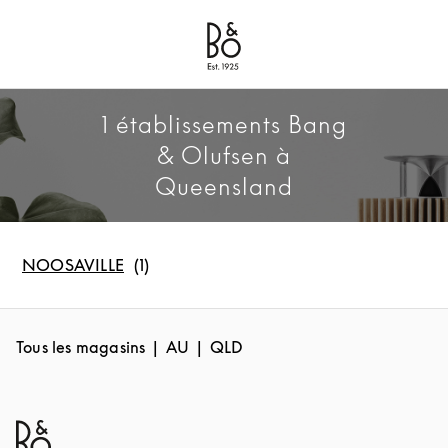
Bang & Olufsen - Exist to Create
Link Opens in New Tab
1 établissements Bang
& Olufsen à
Queensland
NOOSAVILLE
Tous les magasins
AU
QLD