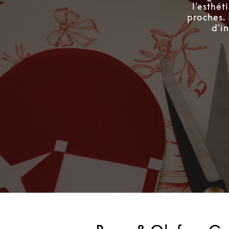
l’esthé
proches.
d’i