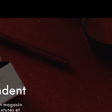
ndent
un magasin
xtures et