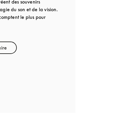
créent des souvenirs
gie du son et de la vision.
comptent le plus pour
aire
pens in New Tab