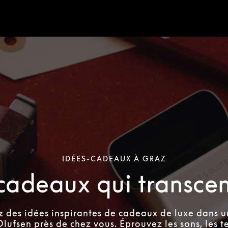
IDÉES-CADEAUX À GRAZ
cadeaux qui transce
 des idées inspirantes de cadeaux de luxe dans 
lufsen près de chez vous. Éprouvez les sons, les te