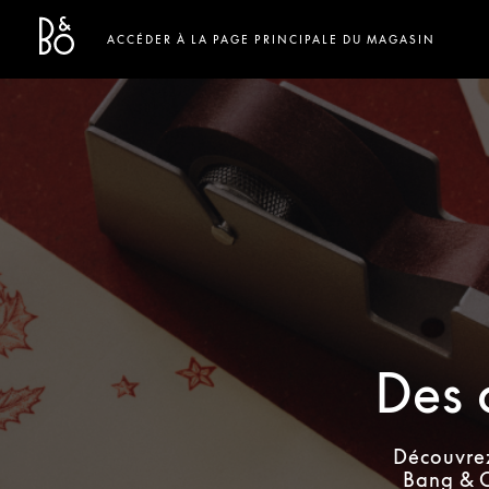
Bang & Olufsen - Exist to Create
Link Opens in New Tab
ACCÉDER À LA PAGE PRINCIPALE DU MAGASIN
Des 
Découvrez
Bang & O