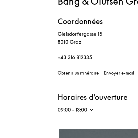
Bang & Olufsen Gr
Coordonnées
Gleisdorfergasse 15
8010
Graz
+43 316 812335
Link Opens in New 
Obtenir un itinéraire
Envoyer e-mail
Horaires d'ouverture
09:00
-
13:00
Image de l’événement