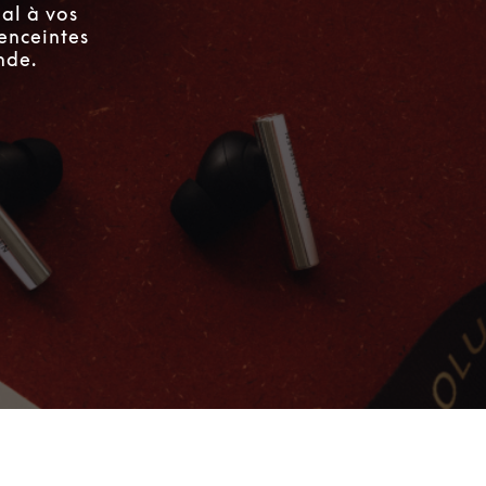
al à vos
enceintes
nde.