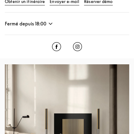
Obtenir un itinéraire
Envoyer e-mail
Réserver démo
Fermé depuis
18:00
Click to open Facebook
Link Opens in New Tab
Click to open Instagram
Link Opens in New Tab
Image de l’événement