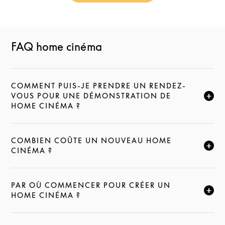
FAQ home cinéma
COMMENT PUIS-JE PRENDRE UN RENDEZ-
VOUS POUR UNE DÉMONSTRATION DE
CLIQUEZ POUR ÉLARGIR CETTE DESCRIPTION ET C
HOME CINÉMA ?
COMBIEN COÛTE UN NOUVEAU HOME
CLIQUEZ POUR ÉLARGIR CETTE DESCRIPTION ET C
CINÉMA ?
PAR OÙ COMMENCER POUR CRÉER UN
CLIQUEZ POUR ÉLARGIR CETTE DESCRIPTION ET C
HOME CINÉMA ?