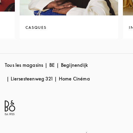
CASQUES
I
Tous les magasins
BE
Begijnendijk
Liersesteenweg 321
Home Cinéma