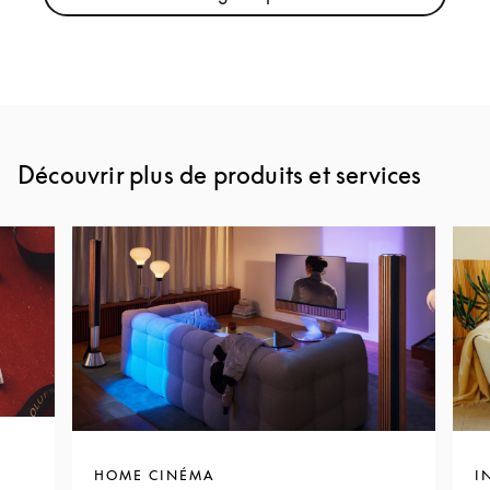
Link Opens in New Tab
Découvrir plus de produits et services
HOME CINÉMA
I