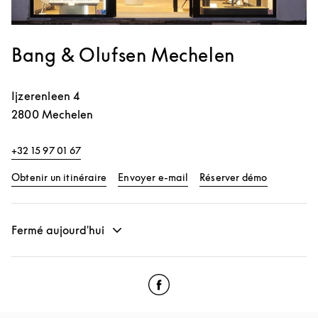
Bang & Olufsen Mechelen
Ijzerenleen 4
2800
Mechelen
+32 15 97 01 67
Link Opens in New Tab
Link Opens
Obtenir un itinéraire
Envoyer e-mail
Réserver démo
Fermé aujourd'hui
Click to open Facebook
Link Opens in New Tab