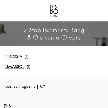
Bang & Olufsen - Exist to Create
Link Opens in New Tab
2 établissements Bang
& Olufsen à Chypre
NICOSIA
LIMASSOL
Tous les magasins
CY