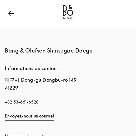
Bang & Olufsen - Exist to Create
Link Opens in New
Bang & Olufsen Shinsegae Daegu
Informations de contact
대구시
Dong-gu
Dongbu-ro 149
41229
+82 53-661-6528
Envoyez-nous un courriel