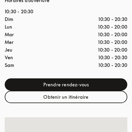
Horaires d'ouverture
10:30
-
20:30
Jour de la semaine
Horaires d'ouverture
Dim
10:30
-
20:30
Lun
10:30
-
20:00
Mar
10:30
-
20:00
Mer
10:30
-
20:00
Jeu
10:30
-
20:00
Ven
10:30
-
20:30
Sam
10:30
-
20:30
Prendre rendez-vous
Link Opens in New Tab
Obtenir un itinéraire
Link Opens in New Tab