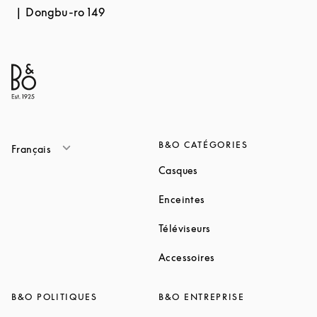
Dongbu-ro 149
B&O CATÉGORIES
Français
Link Opens in New Tab
Casques
Link Opens in New Tab
Enceintes
Link Opens in New Ta
Téléviseurs
Link Opens in New Ta
Accessoires
B&O POLITIQUES
B&O ENTREPRISE