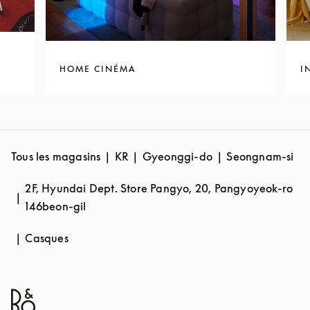
HOME CINÉMA
I
Tous les magasins
KR
Gyeonggi-do
Seongnam-si
2F, Hyundai Dept. Store Pangyo, 20, Pangyoyeok-ro
146beon-gil
Casques