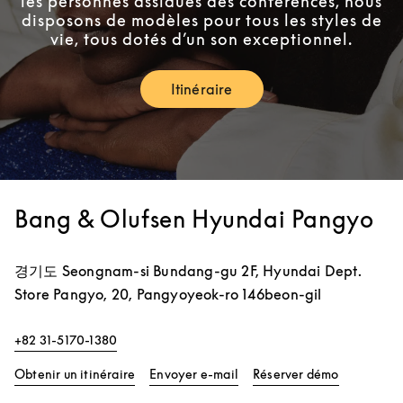
les personnes assidues des conférences, nous
disposons de modèles pour tous les styles de
vie, tous dotés d’un son exceptionnel.
Itinéraire
Link Opens in New Tab
Bang & Olufsen Hyundai Pangyo
경기도
Seongnam-si
Bundang-gu
2F, Hyundai Dept.
Store Pangyo, 20, Pangyoyeok-ro 146beon-gil
+82 31-5170-1380
Link Opens in New Tab
Link Opens
Obtenir un itinéraire
Envoyer e-mail
Réserver démo