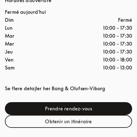
Horaires d'ouverture
Fermé aujourd'hui
Jour de la semaine
Horaires d'ouverture
Dim
Fermé
Lun
10:00
-
17:30
Mar
10:00
-
17:30
Mer
10:00
-
17:30
Jeu
10:00
-
17:30
Ven
10:00
-
18:00
Sam
10:00
-
13:00
Link Opens i
Se flere detajler her
Bang & Olufsen-Viborg
Prendre rendez-vous
Link Opens in New Tab
Obtenir un itinéraire
Link Opens in New Tab