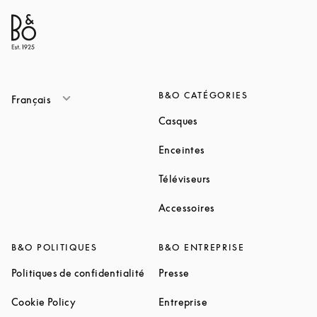
B&O CATÉGORIES
Français
Link Opens in New Tab
Casques
Link Opens in New Tab
Enceintes
Link Opens in New Ta
Téléviseurs
Link Opens in New Ta
Accessoires
B&O POLITIQUES
B&O ENTREPRISE
Link Opens in New Tab
Link Opens in New Tab
Politiques de confidentialité
Presse
Link Opens in New Tab
Link Opens in New Tab
Cookie Policy
Entreprise