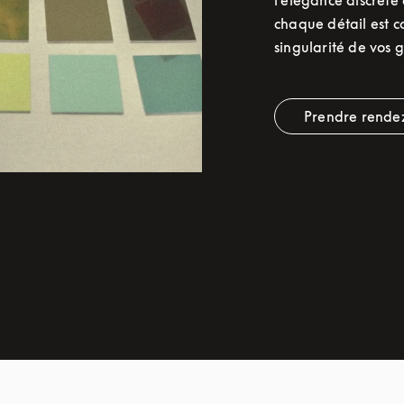
l’élégance discrète 
chaque détail est c
singularité de vos g
Prendre rende
Link