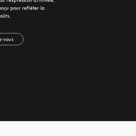
ou l’expression affirmée,
onçu pour refléter la
oûts.
z-vous
 Opens in New Tab