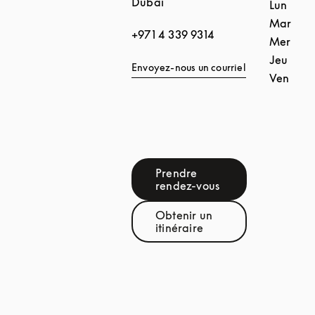
Dubai
Lun
Mar
+971 4 339 9314
Mer
Jeu
Envoyez-nous un courriel
Ven
Prendre
Link Opens in New Tab
rendez-vous
Obtenir un
Link Opens in New Tab
itinéraire