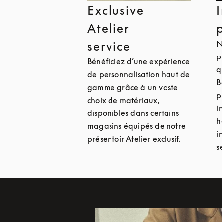
Exclusive
Atelier
N
service
p
Bénéficiez d’une expérience
q
de personnalisation haut de
B
gamme grâce à un vaste
p
choix de matériaux,
i
disponibles dans certains
h
magasins équipés de notre
i
présentoir Atelier exclusif.
s
Image de l’événement