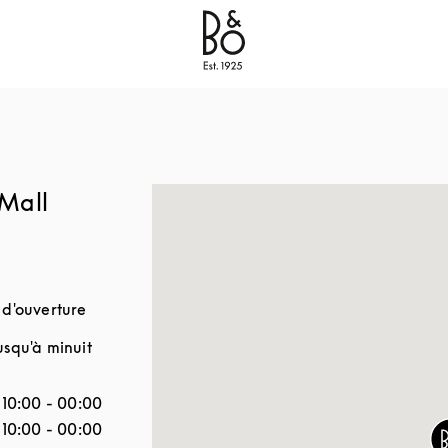
Bang & Olufsen - Exist to Create
Link Opens in New
Mall
 d'ouverture
usqu'à minuit
la semaine
Horaires d'ouverture
10:00
-
00:00
10:00
-
00:00