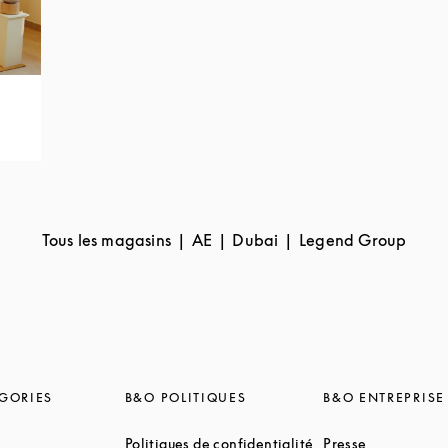
Tous les magasins
AE
Dubai
Legend Group
GORIES
B&O POLITIQUES
B&O ENTREPRISE
nk Opens in New Tab
Link Opens in New 
Link Opens 
Politiques de confidentialité
Presse