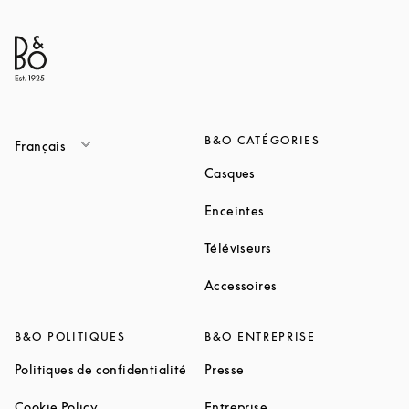
B&O CATÉGORIES
Français
Link Opens in New Tab
Casques
Link Opens in New Tab
Enceintes
Link Opens in New Ta
Téléviseurs
Link Opens in New Ta
Accessoires
B&O POLITIQUES
B&O ENTREPRISE
Link Opens in New Tab
Link Opens in New Tab
Politiques de confidentialité
Presse
Link Opens in New Tab
Link Opens in New Tab
Cookie Policy
Entreprise