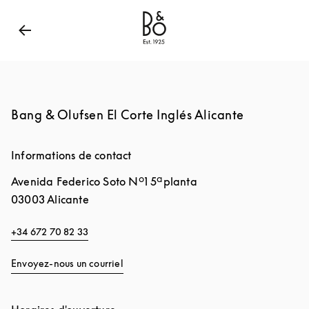
Bang & Olufsen - Exist to Create
Link Opens in New
Bang & Olufsen El Corte Inglés Alicante
Informations de contact
Avenida Federico Soto Nº1 5ªplanta
03003
Alicante
+34 672 70 82 33
Envoyez-nous un courriel