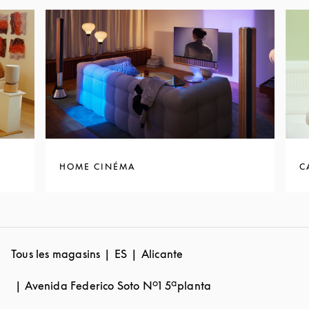
HOME CINÉMA
C
Tous les magasins
ES
Alicante
Avenida Federico Soto Nº1 5ªplanta