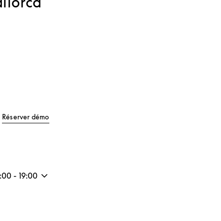
llorca
Tab
Link Opens in New Tab
Réserver démo
5:00
-
19:00