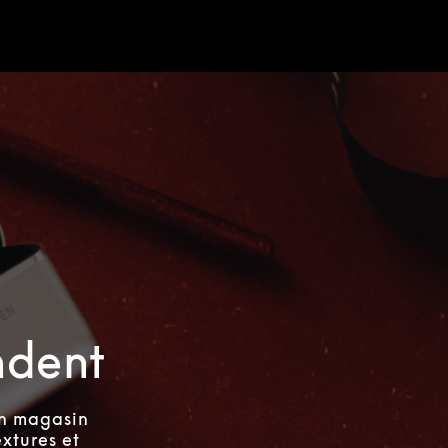
ndent
un magasin
xtures et