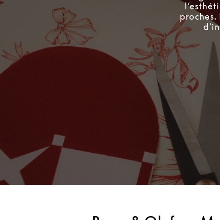
l’esthé
proches.
d’i