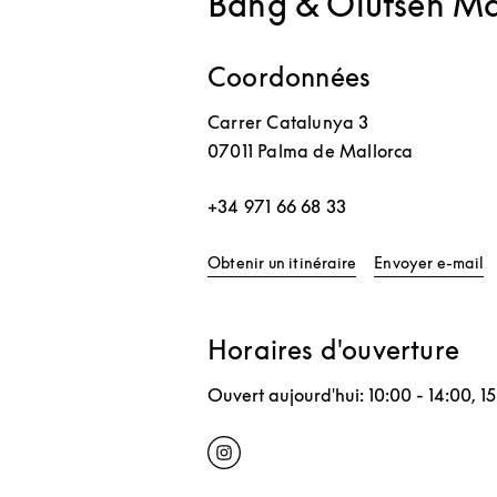
Bang & Olufsen Ma
Coordonnées
Carrer Catalunya 3
07011
Palma de Mallorca
+34 971 66 68 33
Link Opens in New 
Obtenir un itinéraire
Envoyer e-mail
Horaires d'ouverture
Ouvert aujourd'hui:
10:00
-
14:00
,
1
Click to open Instagram
Link Opens in New Tab