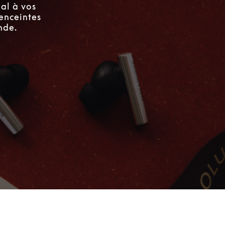
al à vos
enceintes
nde.