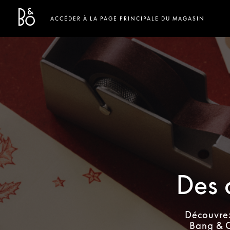
Bang & Olufsen - Exist to Create
Link Opens in New Tab
ACCÉDER À LA PAGE PRINCIPALE DU MAGASIN
Des 
Découvrez
Bang & O