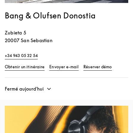
Bang & Olufsen Donostia
Zubieta 5
20007
San Sebastian
+34 943 05 32 54
Link Opens in New Tab
Link Opens
Obtenir un itinéraire
Envoyer e-mail
Réserver démo
Fermé aujourd'hui
Image de l’événement