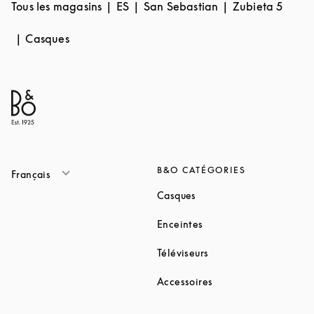
Tous les magasins
ES
San Sebastian
Zubieta 5
Casques
B&O CATÉGORIES
Français
Link Opens in New Tab
Casques
Link Opens in New Tab
Enceintes
Link Opens in New Ta
Téléviseurs
Link Opens in New Ta
Accessoires