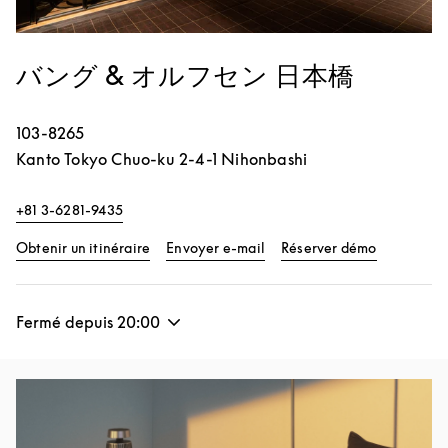
バング & オルフセン 日本橋
103-8265
Kanto
Tokyo
Chuo-ku
2-4-1 Nihonbashi
+81 3-6281-9435
Link Opens in New Tab
Link Opens
Obtenir un itinéraire
Envoyer e-mail
Réserver démo
Fermé depuis
20:00
Image de l’événement