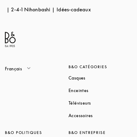
2-4-1 Nihonbashi
Idées-cadeaux
B&O CATÉGORIES
Français
Link Opens in New Tab
Casques
Link Opens in New Tab
Enceintes
Link Opens in New Ta
Téléviseurs
Link Opens in New Ta
Accessoires
B&O POLITIQUES
B&O ENTREPRISE