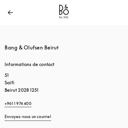
Bang & Olufsen - Exist to Create
Link Opens in New
Bang & Olufsen Beirut
Informations de contact
51
Saifi
Beirut
2028 1251
+961 1 974 400
Envoyez-nous un courriel