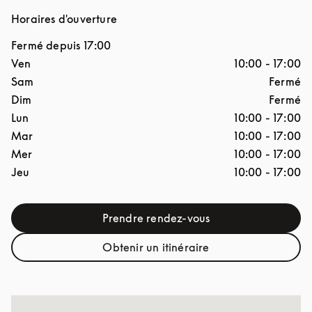
Horaires d'ouverture
Fermé depuis
17:00
Jour de la semaine
Horaires d'ouverture
Ven
10:00
-
17:00
Sam
Fermé
Dim
Fermé
Lun
10:00
-
17:00
Mar
10:00
-
17:00
Mer
10:00
-
17:00
Jeu
10:00
-
17:00
Prendre rendez-vous
Link Opens in New Tab
Obtenir un itinéraire
Link Opens in New Tab